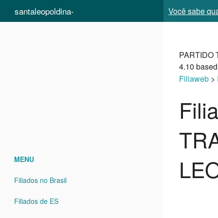
santaleopoldina-
Você sabe qual
es.filiaweb.com
PARTIDO 
4.10
based
Filiaweb
>
Fil
TRA
LEO
MENU
Filiados no Brasil
Filiados de ES